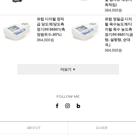
최적임)
364,000원
유럽 디지털 정믹
유럽 정밀급 디지
급 당도계/당도측
털 육수농도계/디
정기/HI 96801(측
지털 육수 농도측
정범위 0~85%)
정기/HI 96811(곰
탕, 설렁탕, 순대
364,000원
국,)
364,000원
더보기 ▼
FOLLOW ME
ABOUT
GUIDE