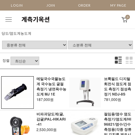
LOGIN
JOIN
ORDER
MY PAGE
0
당도/염도계농도계
정렬
메밀국수국물농도
브룩필드 디지털
계 국수농도 굴절
회전식 점도계 점
측정기 냉면육수농
도 측정기 점성측
도계 MJ 1E
정기 NDJ-8S
187,000원
781,000원
비파괴당도계(귤,
절임용/염수 염도
감귤)PAL-HIKARi
측정기/염도계/HI
-41
96821/염수/간수
측정용(각종 장류
2,530,000원
및 김치류 제조시