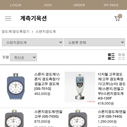
LOGIN
JOIN
ORDER
MY PAGE
0
경도계/경도측정기
스펀지경도계
정렬
스폰지 경도계/스
디지털 고무경도
폰지 경도측정기/
계/고무 경도측정
경질고무 경도계
기/고무(쇼아) 경도
[GS-701G]
계(스폰지,연질고
무)/스펀지경도계
462,000원
AS-120F
418,000원
스폰지경도계/연질
스폰지경도계/연질
고무 (GS-743G)
고무 (GS-744G)
870,000원
1,290,000원