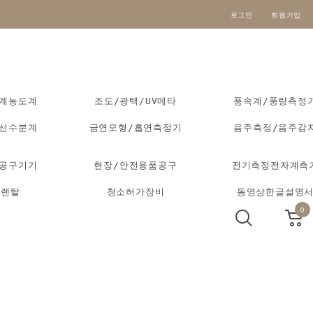
로그인
회원가입
도계농도계
조도/광택/UV메타
풍속계/풍량측정
외선수분계
금연모형/흡연측정기
음주측정/음주감
동공구기기
현장/안전용품공구
전기측정전자계측
기렌탈
청소허가장비
동영상한글설명
0