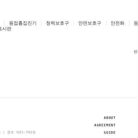
용접흄집진기
청력보호구
안면보호구
안전화
표시판
ABOUT
AGREEMENT
se : 종로 제01-702호
GUIDE