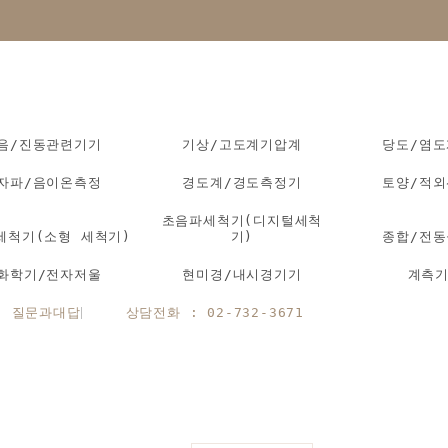
음/진동관련기기
기상/고도계기압계
당도/염
자파/음이온측정
경도계/경도측정기
토양/적
초음파세척기(디지털세척
세척기(소형 세척기)
기)
종합/전
화학기/전자저울
현미경/내시경기기
계측
질문과대답
상담전화 : 02-732-3671