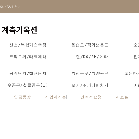
즐겨찾기 추가+
산소/복합가스측정
온습도/적외선온도
소
도막두께/타코메타
수질/DO/PH/메타
전
금속탐지/철근탐지
측정공구/측량공구
초음파
수공구/철물공구(1)
모기/쥐파리퇴치기
이
입금통장
사업자사본
견적서요청
자료실