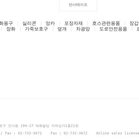
반사테이프
화용구
실리콘
앙카
포장자재
호스관련용품
장갑
장화
가죽보호구
덮개
차광망
도로안전용품
션
종로구 인사동 194-27 태화빌딩 지하상가1층21호
1 / Fax : 02-732-3672 Fax : 02-732-3672 Online sales licen