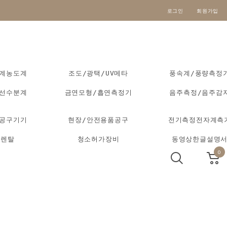
로그인
회원가입
도계농도계
조도/광택/UV메타
풍속계/풍량측정
외선수분계
금연모형/흡연측정기
음주측정/음주감
동공구기기
현장/안전용품공구
전기측정전자계측
기렌탈
청소허가장비
동영상한글설명
0