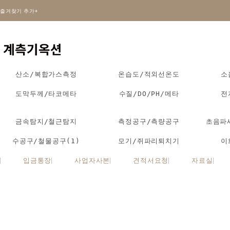
즐겨찾기 추가+
산소/복합가스측정
온습도/적외선온도
소
도막두께/타코메타
수질/DO/PH/메타
전
금속탐지/철근탐지
측정공구/측량공구
초음파
수공구/철물공구(1)
모기/쥐파리퇴치기
이
입금통장
사업자사본
견적서요청
자료실