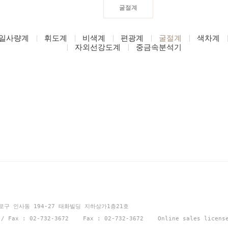
굴절계
일사량계
휘도계
비색계
편광계
굴절계
색차계
자외선강도계
중금속분석기
션
종로구 인사동 194-27 태화빌딩 지하상가1층21호
1 / Fax : 02-732-3672 Fax : 02-732-3672 Online sales licen