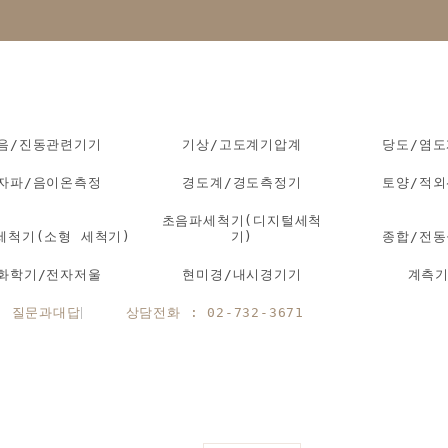
음/진동관련기기
기상/고도계기압계
당도/염
자파/음이온측정
경도계/경도측정기
토양/적
초음파세척기(디지털세척
세척기(소형 세척기)
기)
종합/전
화학기/전자저울
현미경/내시경기기
계측
질문과대답
상담전화 : 02-732-3671