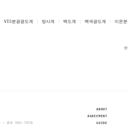
VIS분광광도계
방사계
백도계
백색광도계
이온분
ABOUT
AGREEMENT
se : 종로 제01-702호
GUIDE