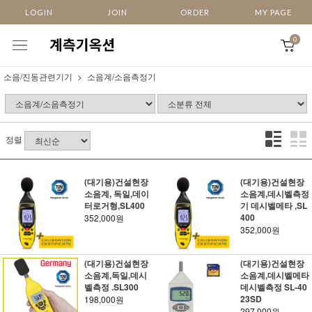
LOGIN
JOIN
ORDER
MY PAGE
0
소음/진동관련기기
소음계/소음측정기
정렬
(대기용)건설현장
(대기용)건설현장
소음계, 독일,데이
소음계,데시벨측정
터로거형,SL400
기 데시벨메타 ,SL
400
352,000원
352,000원
(대기용)건설현장
(대기용)건설현장
소음계,독일,데시
소음계,데시벨메타
벨측정 .SL300
데시벨측정 SL-40
23SD
198,000원
297,000원