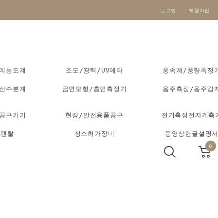
로그인
회원가입
도계농도계
조도/광택/UV메타
풍속계/풍량측정
외선수분계
금연모형/흡연측정기
음주측정/음주감
동공구기기
현장/안전용품공구
전기측정전자계측
기렌탈
청소허가장비
동영상한글설명
0