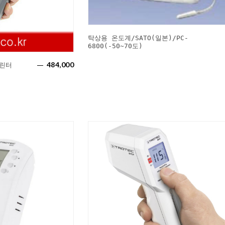
탁상용 온도계/SATO(일본)/PC-
6800(-50~70도)
484,000
린터