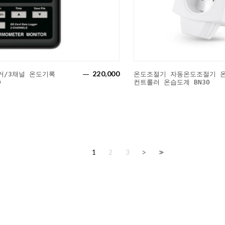
220,000
거/3채널 온도기록
온도조절기 자동온도조절기 
D
컨트롤러 온습도계 BN30
1
2
3
>
>>