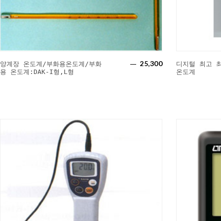
25,300
양계장 온도계/부화용온도계/부화
디지털 최고 
용 온도계:DAK-I형,L형
온도계