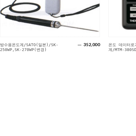
352,000
방수용온도계/SATO(일본)/SK-
온도 데이터로
250WP,SK-270WP(변경)
계/MTM-380S