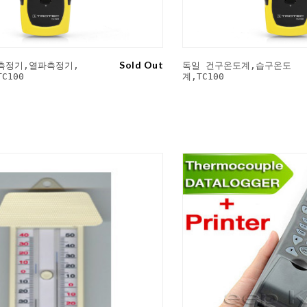
Sold Out
측정기,열파측정기,
독일 건구온도계,습구온도
C100
계,TC100