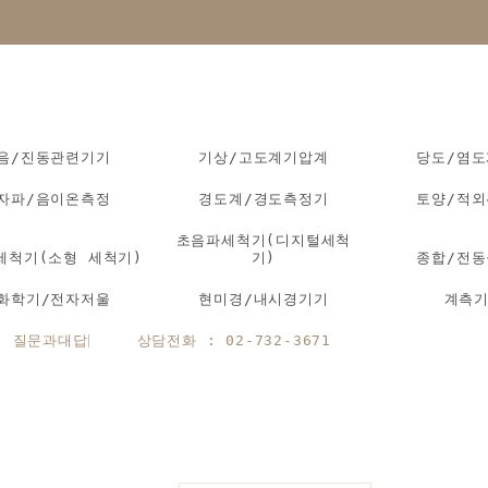
음/진동관련기기
기상/고도계기압계
당도/염
자파/음이온측정
경도계/경도측정기
토양/적
초음파세척기(디지털세척
세척기(소형 세척기)
기)
종합/전
화학기/전자저울
현미경/내시경기기
계측
질문과대답
상담전화 : 02-732-3671