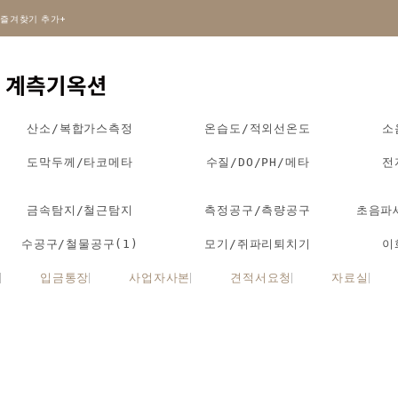
즐겨찾기 추가+
산소/복합가스측정
온습도/적외선온도
소
도막두께/타코메타
수질/DO/PH/메타
전
금속탐지/철근탐지
측정공구/측량공구
초음파
수공구/철물공구(1)
모기/쥐파리퇴치기
이
입금통장
사업자사본
견적서요청
자료실