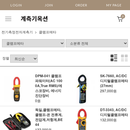
LOGIN
JOIN
ORDER
MY PAGE
0
전기측정전자계측기
클램프메타
정렬
DPM-041 클램프
SK-7660, AC/DC
파워미터(AC 100
디지털클램프메타
0A,True RMS)/에
(27mm)
스코장비, 에너지
297,000원
진단장비
0원
독일,클램프메타,
DT-3343, AC/DC
클램프-온 전류계,
디지털클램프메타
전압계,저항계,BE
132,000원
44
132,000원