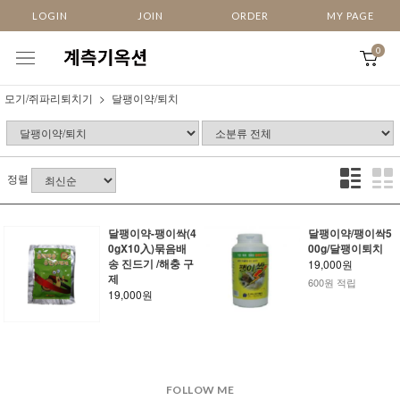
LOGIN
JOIN
ORDER
MY PAGE
0
모기/쥐파리퇴치기
달팽이약/퇴치
정렬
달팽이약-팽이싹(4
달팽이약/팽이싹5
0gX10入)묶음배
00g/달팽이퇴치
송 진드기 /해충 구
19,000원
제
600원 적립
19,000원
FOLLOW ME