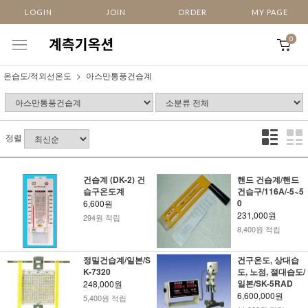
LOGIN
JOIN
ORDER
MY PAGE
0
온습도/적외선온도
아스만통풍건습계
정렬
건습계 (DK-2) 건
핸드 건습계/핸드
습구온도계
건습구/116A/-5~5
0
6,600원
231,000원
294원 적립
8,400원 적립
정밀건습계/일본/S
건구온도, 상대습
K-7320
도, 노점, 절대습도/
일본/SK-5RAD
248,000원
6,600,000원
5,400원 적립