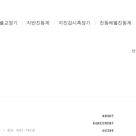
벨교정기
지반진동계
지진감시측정기
진동레벨진동계
ABOUT
AGREEMENT
se : 종로 제01-702호
GUIDE