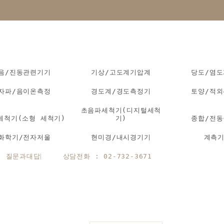
음/진동관련기기
기상/고도계기압계
당도/염
자파/음이온측정
경도계/경도측정기
토양/적
초음파세척기(디지털세척
세척기(소형 세척기)
기)
종합/전
화학기/전자저울
현미경/내시경기기
계측
질문과대답
상담전화 : 02-732-3671