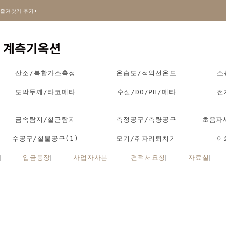
즐겨찾기 추가+
산소/복합가스측정
온습도/적외선온도
소
도막두께/타코메타
수질/DO/PH/메타
전
금속탐지/철근탐지
측정공구/측량공구
초음파
수공구/철물공구(1)
모기/쥐파리퇴치기
이
입금통장
사업자사본
견적서요청
자료실