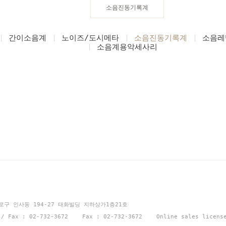
소음진동기록계
간이소음계
노이즈/도시메타
소음진동기록계
소음레
소음계용악세사리
션
종로구 인사동 194-27 태화빌딩 지하상가1층21호
1 / Fax : 02-732-3672 Fax : 02-732-3672 Online sales licen