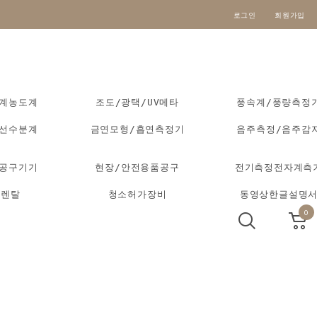
로그인
회원가입
도계농도계
조도/광택/UV메타
풍속계/풍량측정
외선수분계
금연모형/흡연측정기
음주측정/음주감
동공구기기
현장/안전용품공구
전기측정전자계측
기렌탈
청소허가장비
동영상한글설명
0