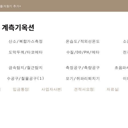
즐겨찾기 추가+
산소/복합가스측정
온습도/적외선온도
소
도막두께/타코메타
수질/DO/PH/메타
전
금속탐지/철근탐지
측정공구/측량공구
초음파
수공구/철물공구(1)
모기/쥐파리퇴치기
이
입금통장
사업자사본
견적서요청
자료실