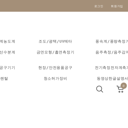
로그인
회원가입
도계농도계
조도/광택/UV메타
풍속계/풍량측정
외선수분계
금연모형/흡연측정기
음주측정/음주감
동공구기기
현장/안전용품공구
전기측정전자계측
기렌탈
청소허가장비
동영상한글설명
0