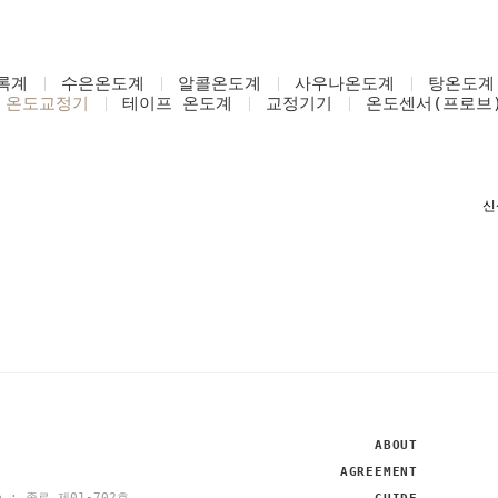
록계
수은온도계
알콜온도계
사우나온도계
탕온도계
온도교정기
테이프 온도계
교정기기
온도센서(프로브
ABOUT
AGREEMENT
se : 종로 제01-702호