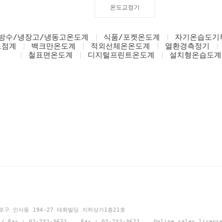
온도교정기
방수/냉장고/냉동고온도계
식품/포켓온도계
자기온습도기
노점계
백크만온도계
적외선체온온도계
열환경측정기
철표면온도계
디지털프린트온도계
설치형온습도계
션
종로구 인사동 194-27 태화빌딩 지하상가1층21호
1 / Fax : 02-732-3672 Fax : 02-732-3672 Online sales licen