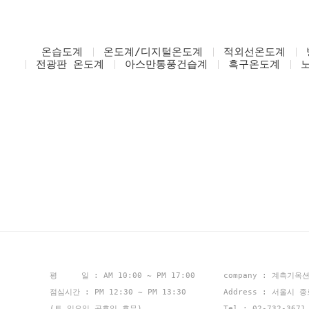
온습도계
온도계/디지털온도계
적외선온도계
전광판 온도계
아스만통풍건습계
흑구온도계
평 일 : AM 10:00 ~ PM 17:00
company : 계측기옥
점심시간 : PM 12:30 ~ PM 13:30
Address : 서울시 
(토,일요일,공휴일 휴무)
Tel : 02-732-367