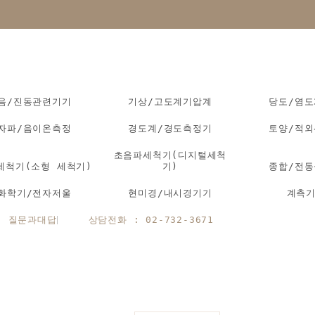
음/진동관련기기
기상/고도계기압계
당도/염
자파/음이온측정
경도계/경도측정기
토양/적
초음파세척기(디지털세척
세척기(소형 세척기)
기)
종합/전
화학기/전자저울
현미경/내시경기기
계측
질문과대답
상담전화 : 02-732-3671