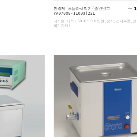
1
한약제 초음파세척기(승인번호
YA07008-11003)22L
디지털 세척기SD-D300H(병원,전지,전자부품,
학기자재)