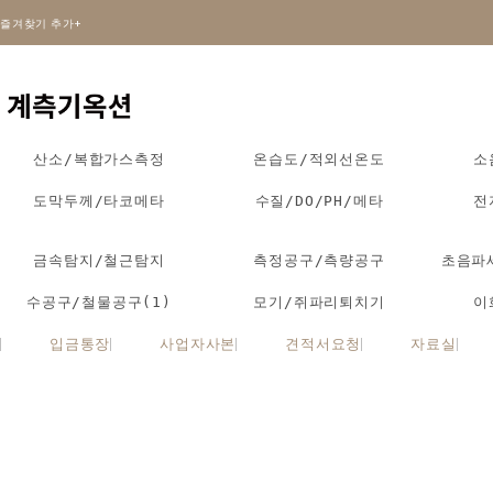
즐겨찾기 추가+
산소/복합가스측정
온습도/적외선온도
소
도막두께/타코메타
수질/DO/PH/메타
전
금속탐지/철근탐지
측정공구/측량공구
초음파
수공구/철물공구(1)
모기/쥐파리퇴치기
이
입금통장
사업자사본
견적서요청
자료실