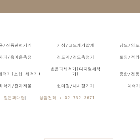
음/진동관련기기
기상/고도계기압계
당도/염
자파/음이온측정
경도계/경도측정기
토양/적
초음파세척기(디지털세척
세척기(소형 세척기)
기)
종합/전
화학기/전자저울
현미경/내시경기기
계측
질문과대답
상담전화 : 02-732-3671