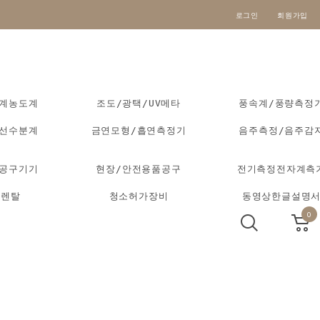
로그인
회원가입
도계농도계
조도/광택/UV메타
풍속계/풍량측정
외선수분계
금연모형/흡연측정기
음주측정/음주감
동공구기기
현장/안전용품공구
전기측정전자계측
기렌탈
청소허가장비
동영상한글설명
0