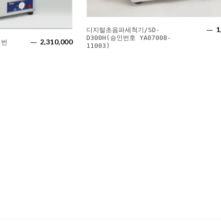
1
디지털초음파세척기/SD-
D300H(승인번호 YA07008-
2,310,000
인번
11003)