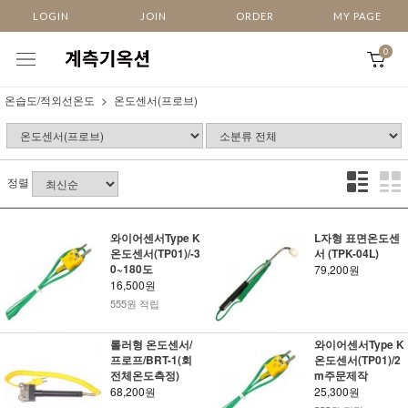
LOGIN
JOIN
ORDER
MY PAGE
0
온습도/적외선온도
온도센서(프로브)
정렬
와이어센서Type K
L자형 표면온도센
온도센서(TP01)/-3
서 (TPK-04L)
0~180도
79,200원
16,500원
555원 적립
롤러형 온도센서/
와이어센서Type K
프로프/BRT-1(회
온도센서(TP01)/2
전체온도측정)
m주문제작
68,200원
25,300원