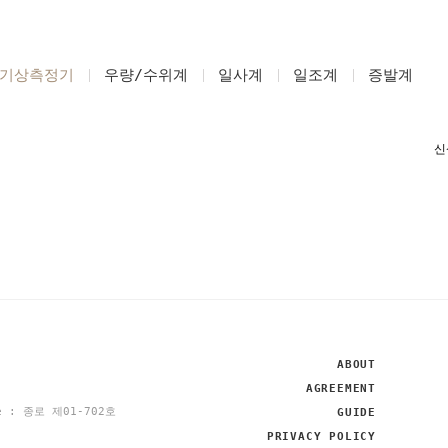
기상측정기
우량/수위계
일사계
일조계
증발계
ABOUT
AGREEMENT
se : 종로 제01-702호
GUIDE
PRIVACY POLICY