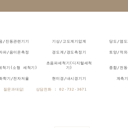
음/진동관련기기
기상/고도계기압계
당도/염
자파/음이온측정
경도계/경도측정기
토양/적
초음파세척기(디지털세척
세척기(소형 세척기)
기)
종합/전
화학기/전자저울
현미경/내시경기기
계측
질문과대답
상담전화 : 02-732-3671