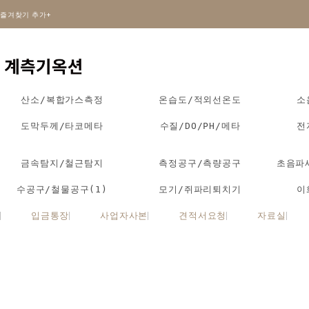
즐겨찾기 추가+
산소/복합가스측정
온습도/적외선온도
소
도막두께/타코메타
수질/DO/PH/메타
전
금속탐지/철근탐지
측정공구/측량공구
초음파
수공구/철물공구(1)
모기/쥐파리퇴치기
이
입금통장
사업자사본
견적서요청
자료실