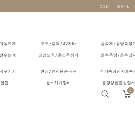
로그인
회원가입
도계농도계
조도/광택/UV메타
풍속계/풍량측정
외선수분계
금연모형/흡연측정기
음주측정/음주감
동공구기기
현장/안전용품공구
전기측정전자계측
기렌탈
청소허가장비
동영상한글설명
0