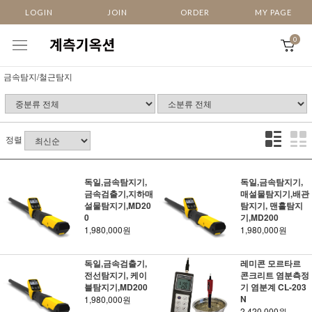
LOGIN
JOIN
ORDER
MY PAGE
0
금속탐지/철근탐지
정렬
독일,금속탐지기,
독일,금속탐지기,
금속검출기,지하매
매설물탐지기,배관
설물탐지기,MD20
탐지기, 맨홀탐지
0
기,MD200
1,980,000원
1,980,000원
독일,금속검출기,
레미콘 모르타르
전선탐지기, 케이
콘크리트 염분측정
블탐지기,MD200
기 염분계 CL-203
N
1,980,000원
2,420,000원